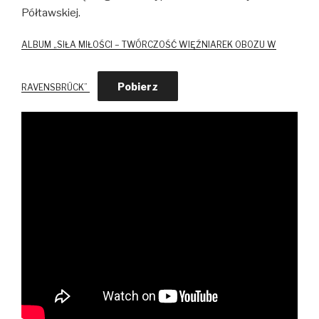
Półtawskiej.
ALBUM „SIŁA MIŁOŚCI – TWÓRCZOŚĆ WIĘŹNIAREK OBOZU W
Pobierz
RAVENSBRÜCK”