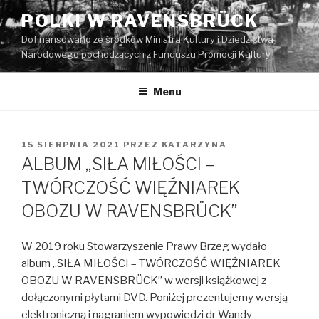
Przeskocz
POLKI W RAVENSBRÜCK
do
Dofinansowano ze środków Ministra Kultury i Dziedzictwa
treści
Narodowego pochodzących z Funduszu Promocji Kultury
Menu
OPUBLIKOWANE
15 SIERPNIA 2021
PRZEZ
KATARZYNA
W
ALBUM „SIŁA MIŁOŚCI –
TWÓRCZOŚĆ WIĘŹNIAREK
OBOZU W RAVENSBRÜCK”
W 2019 roku Stowarzyszenie Prawy Brzeg wydało
album „SIŁA MIŁOŚCI – TWÓRCZOŚĆ WIĘŹNIAREK
OBOZU W RAVENSBRÜCK” w wersji książkowej z
dołączonymi płytami DVD. Poniżej prezentujemy wersją
elektroniczną i nagraniem wypowiedzi dr Wandy