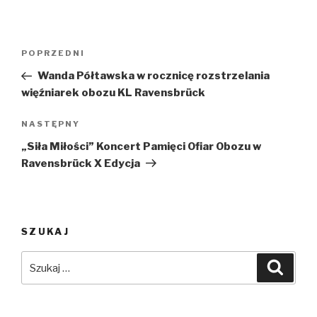
Nawigacja
Poprzedni
POPRZEDNI
wpisu
wpis
Wanda Półtawska w rocznicę rozstrzelania
więźniarek obozu KL Ravensbrück
Następny
NASTĘPNY
wpis
„Siła Miłości” Koncert Pamięci Ofiar Obozu w
Ravensbrück X Edycja
SZUKAJ
Szukaj:
Szuka