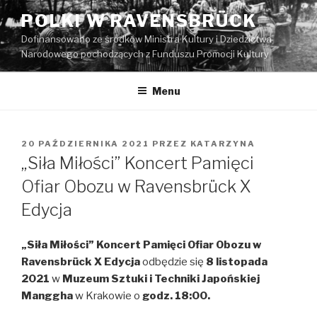
Przeskocz
POLKI W RAVENSBRÜCK
do
Dofinansowano ze środków Ministra Kultury i Dziedzictwa
treści
Narodowego pochodzących z Funduszu Promocji Kultury
Menu
OPUBLIKOWANE
20 PAŹDZIERNIKA 2021
PRZEZ
KATARZYNA
W
„Siła Miłości” Koncert Pamięci
Ofiar Obozu w Ravensbrück X
Edycja
„Siła Miłości” Koncert Pamięci Ofiar Obozu w
Ravensbrück X Edycja
odbędzie się
8 listopada
2021
w
Muzeum Sztuki i Techniki Japońskiej
Manggha
w Krakowie o
godz. 18:00.