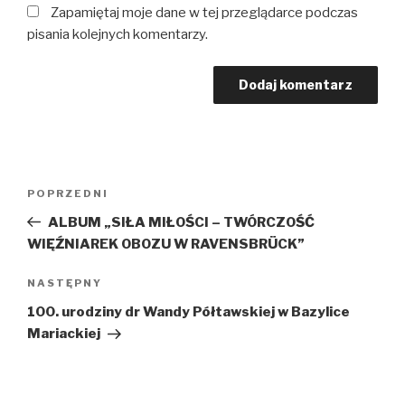
Zapamiętaj moje dane w tej przeglądarce podczas
pisania kolejnych komentarzy.
Nawigacja
Poprzedni
POPRZEDNI
wpisu
wpis
ALBUM „SIŁA MIŁOŚCI – TWÓRCZOŚĆ
WIĘŹNIAREK OBOZU W RAVENSBRÜCK”
Następny
NASTĘPNY
wpis
100. urodziny dr Wandy Półtawskiej w Bazylice
Mariackiej