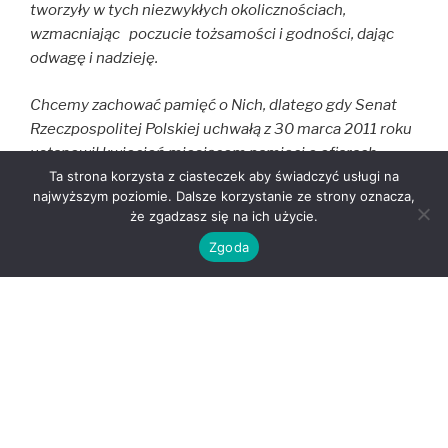
tworzyły w tych niezwykłych okolicznościach,
wzmacniając poczucie tożsamości i godności, dając
odwagę i nadzieję.
Chcemy zachować pamięć o Nich, dlatego gdy Senat
Rzeczpospolitej Polskiej uchwałą z 30 marca 2011 roku
ustanowił kwiecień miesia
cem pamie
ci o ofiarach
niemieckiego, nazistowskiego obozu
Ta strona korzysta z ciasteczek aby świadczyć usługi na
najwyższym poziomie. Dalsze korzystanie ze strony oznacza,
koncentracyjnego KL Ravensbrück, rozpoczęliśmy cykl
że zgadzasz się na ich użycie.
koncertów opartych na obozowej poezji. Towarzyszą im
Zgoda
wspomnienia i spotkania z uczestniczkami , bo
najlepszą metodą utrwalenia w pamięci odbiorców jest
poznanie konkretnych postaci, ich twarzy, myśli i
emocji zapisanych w poetyckiej formie. Wiersze
przybliżają nam osoby więźniarek, jakby były
koleżankami z drużyny harcerskiej. To emocjonalne
przybliżanie kolejnych bohaterek z KL Ravensbrück
jest główną koncepcją wieloletniego i cyklicznego
projektu „SIŁA MIŁOŚCI”.