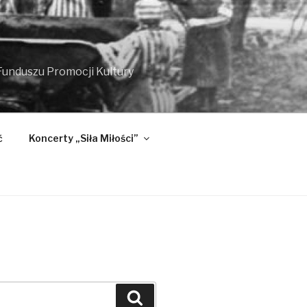
unduszu Promocji Kultury
ć
Koncerty „Siła Miłości”
Szukaj