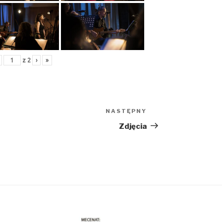
z
2
›
»
NASTĘPNY
Następny
wpis
Zdjęcia