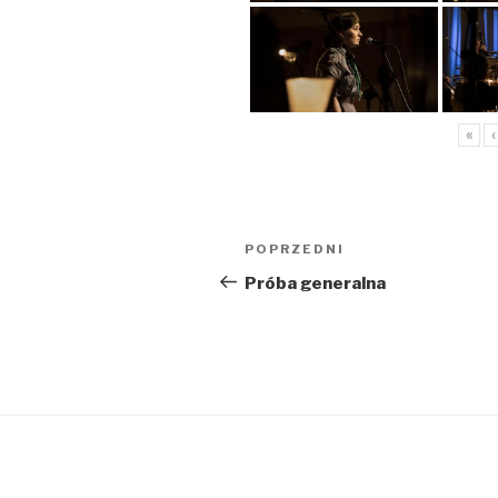
«
‹
Nawigacja
Poprzedni
POPRZEDNI
wpisu
wpis
Próba generalna