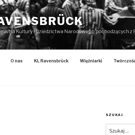
RAVENSBRÜCK
istra Kultury i Dziedzictwa Narodowego pochodzących z F
O nas
KL Ravensbrück
Więźniarki
Twórczoś
SZUKAJ
Szukaj: