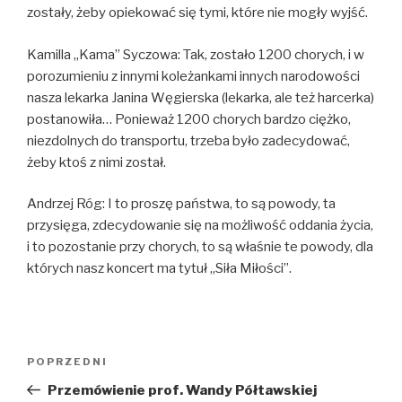
zostały, żeby opiekować się tymi, które nie mogły wyjść.
Kamilla „Kama” Syczowa: Tak, zostało 1200 chorych, i w
porozumieniu z innymi koleżankami innych narodowości
nasza lekarka Janina Węgierska (lekarka, ale też harcerka)
postanowiła… Ponieważ 1200 chorych bardzo ciężko,
niezdolnych do transportu, trzeba było zadecydować,
żeby ktoś z nimi został.
Andrzej Róg: I to proszę państwa, to są powody, ta
przysięga, zdecydowanie się na możliwość oddania życia,
i to pozostanie przy chorych, to są właśnie te powody, dla
których nasz koncert ma tytuł „Siła Miłości”.
Nawigacja
Poprzedni
POPRZEDNI
wpisu
wpis
Przemówienie prof. Wandy Półtawskiej