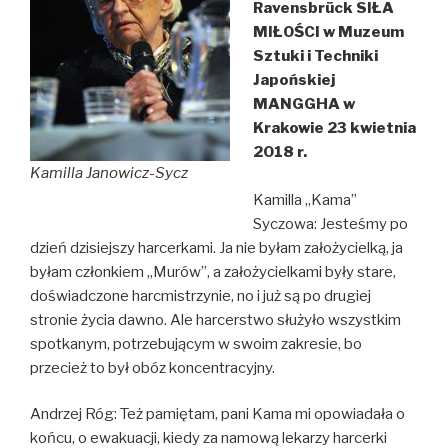
Ravensbrück SIŁA
MIŁOŚCI
w Muzeum
Sztuki i Techniki
Japońskiej
MANGGHA
w
Krakowie 23 kwietnia
2018 r.
Kamilla Janowicz-Sycz
Kamilla „Kama”
Syczowa: Jesteśmy po
dzień dzisiejszy harcerkami. Ja nie byłam założycielką, ja
byłam członkiem „Murów”, a założycielkami były stare,
doświadczone harcmistrzynie, no i już są po drugiej
stronie życia dawno. Ale harcerstwo służyło wszystkim
spotkanym, potrzebującym w swoim zakresie, bo
przecież to był obóz koncentracyjny.
Andrzej Róg: Też pamiętam, pani Kama mi opowiadała o
końcu, o ewakuacji, kiedy za namową lekarzy harcerki