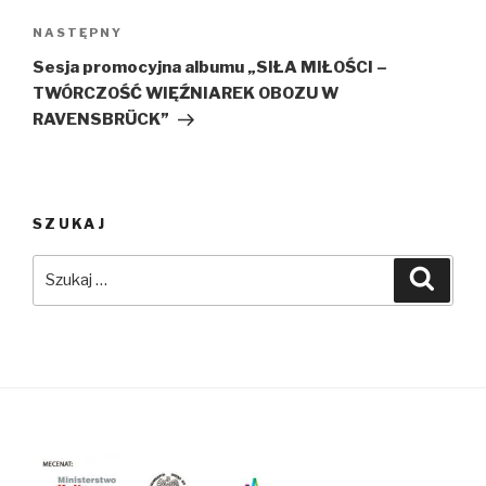
Następny
NASTĘPNY
wpis
Sesja promocyjna albumu „SIŁA MIŁOŚCI –
TWÓRCZOŚĆ WIĘŹNIAREK OBOZU W
RAVENSBRÜCK”
SZUKAJ
Szukaj:
Szuka