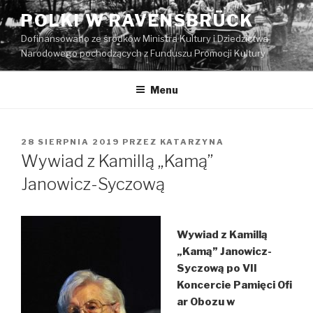
Przeskocz
POLKI W RAVENSBRÜCK
do
Dofinansowano ze środków Ministra Kultury i Dziedzictwa
treści
Narodowego pochodzących z Funduszu Promocji Kultury
Menu
OPUBLIKOWANE
28 SIERPNIA 2019
PRZEZ
KATARZYNA
W
Wywiad z Kamillą „Kamą”
Janowicz-Syczową
Wywiad z Kamillą
„Kamą” Janowicz-
Syczową
po VII
Koncercie Pamięci Ofi
ar Obozu w